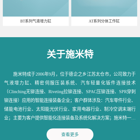
BT系列气液增力缸
AT系列分体工作缸
关于施米特
施米特成于2006年9月，位于德企之乡江苏太仓市，公司致力于
气液增力缸、精密伺服压装系统、汽车轻量化钣件连接技术
（Clinching无铆连接、Riveting拉铆连接、SPAC压铆连接、SPR穿刺
铆连接）应用的智能连接装备企业；客户群体涉及：汽车零件行业、
储能电池行业、太阳能光伏行业、家用电器行业、制冷空调末端行
业；主要为客户提供智能化连接装备及系统化解决方案；施米特一直
秉承：信守承诺、深耕行业、造物育人、成就精品；为各行业提供满
查看更多
意的产品和优质的服务。