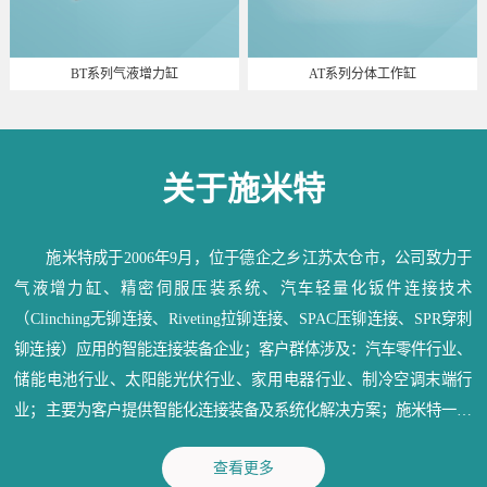
BT系列气液增力缸
AT系列分体工作缸
关于施米特
施米特成于2006年9月，位于德企之乡江苏太仓市，公司致力于
气液增力缸、精密伺服压装系统、汽车轻量化钣件连接技术
（Clinching无铆连接、Riveting拉铆连接、SPAC压铆连接、SPR穿刺
铆连接）应用的智能连接装备企业；客户群体涉及：汽车零件行业、
储能电池行业、太阳能光伏行业、家用电器行业、制冷空调末端行
业；主要为客户提供智能化连接装备及系统化解决方案；施米特一直
秉承：信守承诺、深耕行业、造物育人、成就精品；为各行业提供满
查看更多
意的产品和优质的服务。