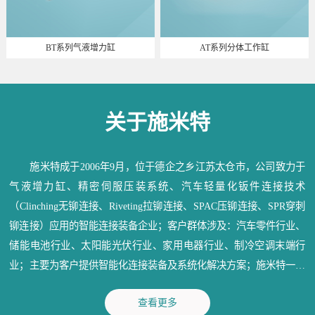
BT系列气液增力缸
AT系列分体工作缸
关于施米特
施米特成于2006年9月，位于德企之乡江苏太仓市，公司致力于
气液增力缸、精密伺服压装系统、汽车轻量化钣件连接技术
（Clinching无铆连接、Riveting拉铆连接、SPAC压铆连接、SPR穿刺
铆连接）应用的智能连接装备企业；客户群体涉及：汽车零件行业、
储能电池行业、太阳能光伏行业、家用电器行业、制冷空调末端行
业；主要为客户提供智能化连接装备及系统化解决方案；施米特一直
秉承：信守承诺、深耕行业、造物育人、成就精品；为各行业提供满
查看更多
意的产品和优质的服务。