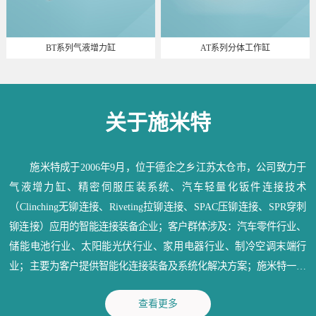
BT系列气液增力缸
AT系列分体工作缸
关于施米特
施米特成于2006年9月，位于德企之乡江苏太仓市，公司致力于
气液增力缸、精密伺服压装系统、汽车轻量化钣件连接技术
（Clinching无铆连接、Riveting拉铆连接、SPAC压铆连接、SPR穿刺
铆连接）应用的智能连接装备企业；客户群体涉及：汽车零件行业、
储能电池行业、太阳能光伏行业、家用电器行业、制冷空调末端行
业；主要为客户提供智能化连接装备及系统化解决方案；施米特一直
秉承：信守承诺、深耕行业、造物育人、成就精品；为各行业提供满
查看更多
意的产品和优质的服务。