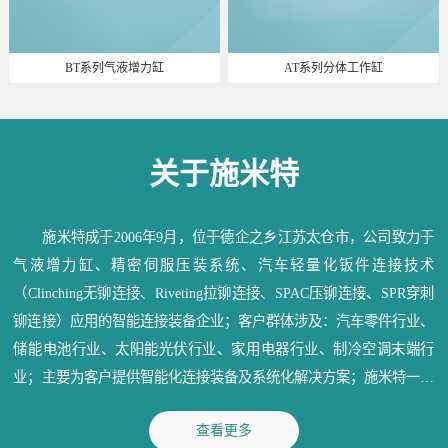
BT系列气液增力缸
AT系列分体工作缸
关于施米特
施米特成于2006年9月，位于德企之乡江苏太仓市，公司致力于
气液增力缸、精密伺服压装系统、汽车轻量化钣件连接技术
（Clinching无铆连接、Riveting拉铆连接、SPAC压铆连接、SPR穿刺
铆连接）应用的智能连接装备企业；客户群体涉及：汽车零件行业、
储能电池行业、太阳能光伏行业、家用电器行业、制冷空调末端行
业；主要为客户提供智能化连接装备及系统化解决方案；施米特一直
秉承：信守承诺、深耕行业、造物育人、成就精品；为各行业提供满
查看更多
意的产品和优质的服务。