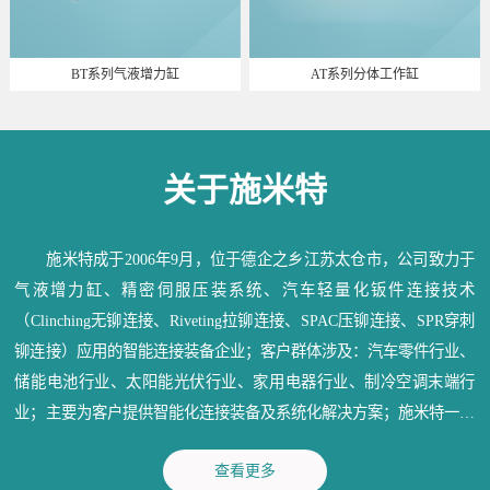
BT系列气液增力缸
AT系列分体工作缸
关于施米特
施米特成于2006年9月，位于德企之乡江苏太仓市，公司致力于
气液增力缸、精密伺服压装系统、汽车轻量化钣件连接技术
（Clinching无铆连接、Riveting拉铆连接、SPAC压铆连接、SPR穿刺
铆连接）应用的智能连接装备企业；客户群体涉及：汽车零件行业、
储能电池行业、太阳能光伏行业、家用电器行业、制冷空调末端行
业；主要为客户提供智能化连接装备及系统化解决方案；施米特一直
秉承：信守承诺、深耕行业、造物育人、成就精品；为各行业提供满
查看更多
意的产品和优质的服务。