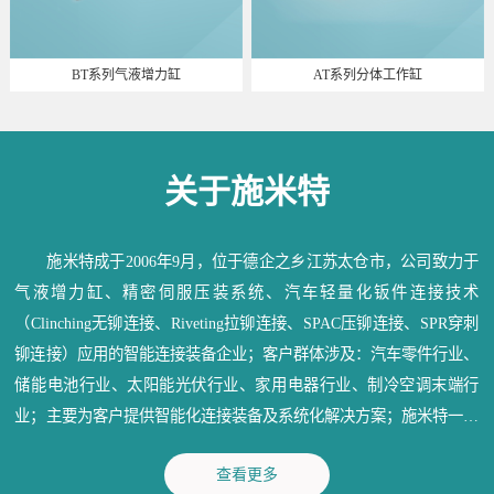
BT系列气液增力缸
AT系列分体工作缸
关于施米特
施米特成于2006年9月，位于德企之乡江苏太仓市，公司致力于
气液增力缸、精密伺服压装系统、汽车轻量化钣件连接技术
（Clinching无铆连接、Riveting拉铆连接、SPAC压铆连接、SPR穿刺
铆连接）应用的智能连接装备企业；客户群体涉及：汽车零件行业、
储能电池行业、太阳能光伏行业、家用电器行业、制冷空调末端行
业；主要为客户提供智能化连接装备及系统化解决方案；施米特一直
秉承：信守承诺、深耕行业、造物育人、成就精品；为各行业提供满
查看更多
意的产品和优质的服务。